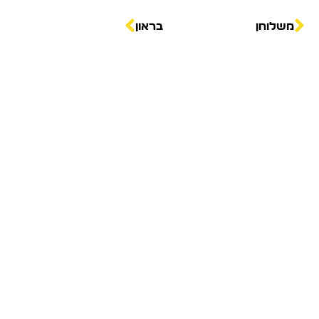
קודם
הבא
משלוחן
בראון